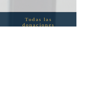
Todas las
donaciones
continuarán
nuestro trabajo con
los pobres.