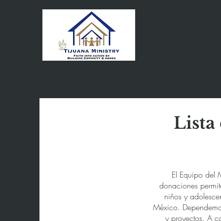
Inicio
Lista
El Equipo del 
donaciones permi
niños y adolesce
México. Dependemos
y proyectos. A co