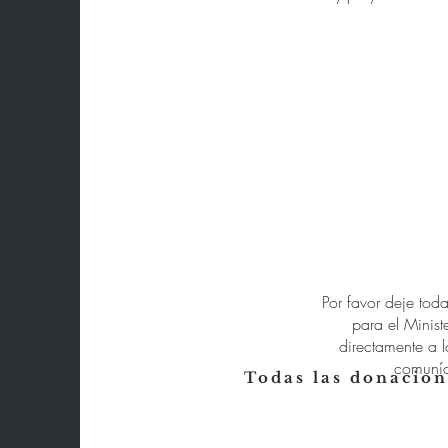
Por favor deje tod
para el Minist
directamente a l
comuníq
Todas las donacion