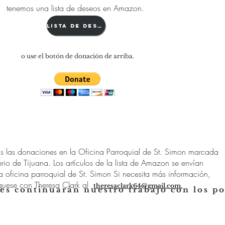
tenemos una lista de deseos en Amazon.
Lista de deseos
o use el botón de donación de arriba.
as las donaciones en la Oficina Parroquial de St. Simon marcada
erio de Tijuana. Los artículos de la lista de Amazon se envían
a oficina parroquial de St. Simon Si necesita más información,
uese con Theresa Clark al
theresaclark64@gmail.com.
es continuarán nuestro trabajo con los p