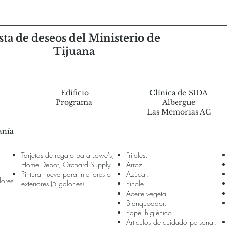
sta de deseos del Ministerio de
Tijuana
​
Edificio
Clínica de SIDA
Programa
Albergue
Las Memorias AC
anía
Tarjetas de regalo para Lowe's,
Frijoles.
Home Depot, Orchard Supply.
Arroz.
Pintura nueva para interiores o
Azúcar.
lores.
exteriores (5 galones)
Pinole.
Aceite vegetal.
Blanqueador.
Papel higiénico.
Artículos de cuidado personal.