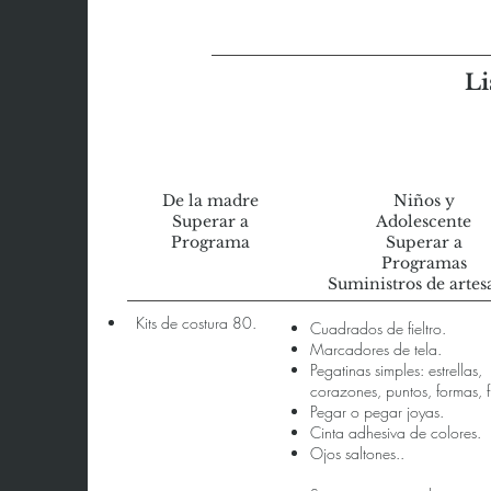
Li
De la madre
Niños y
Superar a
Adolescente
Programa
Superar a
Programas
Suministros de artes
Kits de costura 80.
Cuadrados de fieltro.
Marcadores de tela.
Pegatinas simples: estrellas,
corazones, puntos, formas, f
Pegar o pegar joyas.
Cinta adhesiva de colores.
Ojos saltones..