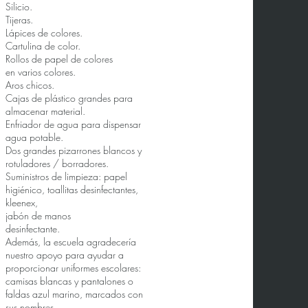
Silicio.
Tijeras.
Lápices de colores.
Cartulina de color.
Rollos de papel de colores
en varios colores.
Aros chicos.
Cajas de plástico grandes para
almacenar material.
Enfriador de agua para dispensar
agua potable.
Dos grandes pizarrones blancos y
rotuladores / borradores.
Suministros de limpieza: papel
higiénico, toallitas desinfectantes,
kleenex,
jabón de manos
desinfectante.
Además, la escuela agradecería
nuestro apoyo para ayudar a
proporcionar uniformes escolares:
camisas blancas y pantalones o
faldas azul marino, marcados con
sus nombres.