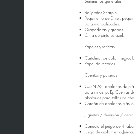
Suministros generales
Bolígrafos Sharpie.
Pegamento de Elmer, pegam
para manualidades.
Grapadoras y grapas.
Cinta de pintores azul.
Papeles y tarjetas
Cartulina: de color, negro, 
Papel de recortes.
Cuentas y pulseras
CUENTAS, abalorios de plá
para niños (p. Ej. Cuentas d
abalorios para tallos de chen
Cordón de abalorios elástic
Juguetes / diversión / depo
Conecta el juego de 4 jabal
Juego de apilamiento Jenga.