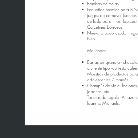
Bombas de bolas.
Pequeños premios para BI
juegos de carnaval (coches
de fósforos, anillos, lápices).
Calcetines borrosos
Nuevo o poco usado, inigu
bien.
Meriendas
Barras de granola - chocola
crujiente tipo wo (está calien
Muestras de productos para
adolescentes / mamás
Champús de viaje, lociones,
jabones, etc.
Tarjetas de regalo: Amazon,
Joann's, Michaels.