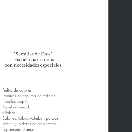
"Semillas de Dios"
Escuela para niños
con necesidades especiales
Fieltro de colores.
Láminas de espuma de colores.
Papeles crepé.
Papel coloreado.
Globos
Balones, fútbol, voleibol, parque
infantil y
pelotas de baloncesto.
Pegamento blanco.