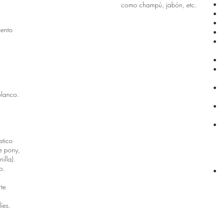
como champú, jabón, etc.
ento
blanco.
stico
e pony,
illa).
o.
rte
íes.