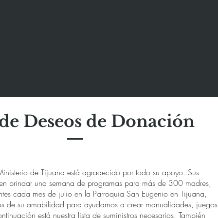
Sobre nosotros
Mision
Apply
What's New
 de Deseos de Donación
Ministerio de Tijuana está agradecido por todo su apoyo. Sus
ten brindar una semana de programas para más de 300 madres,
ntes cada mes de julio en la Parroquia San Eugenio en Tijuana,
 de su amabilidad para ayudarnos a crear manualidades, juegos
ntinuación está nuestra lista de suministros necesarios. También