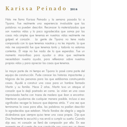
Karissa Peinado
2014
Hola me llamo Karissa Peinado y la semana pasada fui a
Tijuana. Fue realmente una experiencia invaluable que las
palabras no pueden describir. Reconocer lo materializadas que
son nuestras vidas y lo poco agradecidos que somos por las
cosas más simples que tenemos en nuestras vidas realmente me
golpeó el corazón.
La gente de Tijuana no tiene nada
comparado con lo que tenemos nosotros y no les importa. Lo que
más me sorprendió fue que tenemos tanto y todavía no estamos
contentos. El viaje no fue nada de lo que esperaba. Fue un
momento maravilloso para ayudar a otros que realmente
necesitaban nuestra ayuda, para reflexionar sobre nuestras
propias vidas y para apreciar las cosas que tenemos.
La mayor parte de mi tiempo en Tijuana lo pasé como parte del
equipo de construcción. Pude conocer las historias impactantes y
trágicas de las personas para las que estábamos construyendo
casas. Ayudé a construir una casa para un hombre llamado
Martin y su familia. Hace 2 años, Martin tuvo un ataque al
corazón que lo dejó postrado en cama. La vivían en una casa
improvisada hecha con trozos de madera que iban a encontrar.
Intentaron ayudarnos de cualquier manera posible, incluso si eso
significaba recoger la basura que dejamos atrás. Y una vez que
terminamos la casa para ellos, las palabras no podían describir
lo agradecidos que estaban. María lloraba de alegría y seguía
diciéndonos que siempre quiso tener una casa propia. Dijo que
Dios finalmente la escuchó y nos envió a cumplir su sueño. Cuando
dijo eso, mi corazón se llenó de compasión por ella. En ese
momento me di cuenta de que construirle una casa era un deseo