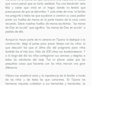
que nunca pensó que se haría realidad. Fue una bendición verla
feliz y saber que vivirá en un hogar donde no tendrá que
preocuparse de que se derrumbe. Y justo antes de irnos, la familia
nos preguntó si todos los que ayudaron a construir su casa podían
poner sus huellas de manos en la parte trasera de la casa como
recuerdo. Sobre nuestras huellas de manos escribimos: “los manos
de Dios en acción” que significa “las manos de Dios en acción” a
pedido de ella.
Aunque la mayor parte de mi semana en Tijuana la dediqué a la
construcción, elegí el jueves para pasar tiempo con los niños. Lo
que descubrí fue que el último día del programa para niños
también fue el más loco. Más de 200 niños nos bombardearon. Y
a lo largo del día los niños contagiaron sus sonrisas y alegrías a
todos los voluntarios del viaje. Fue un placer saber que las
pequeñas cosas que hacemos con los niños marcan una gran
diferencia.
México nos enseñó el amor y la importancia de la familia a través
de los niños y de todos los que conocimos. En Tijuana los
hermanos mayores cuidaban a sus hermanitos y hermanitas. La
familia es lo más importante para ellos y debería serlo para todos.
Damos por sentado a nuestras familias y no las apreciamos tanto
como deberíamos. La gente de Tijuana es pobre, está luchando
para mantener a su familia y vive en casas improvisadas, pero
siempre está contenta. Están felices porque tienen a las personas
que aman a su lado y saben que su familia no los dejará.
Tijuana es un lugar donde se puede experimentar el amor y la
comunidad. La gente allí aprende a vivir una vida inmaterializada
y agradecida. Mi tiempo allí fue realmente maravilloso y me
ayudó a darme cuenta de que las cosas más importantes de este