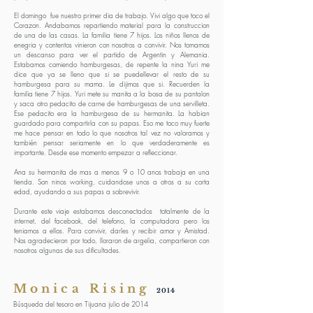
El domingo
fue nuestro primer dia de trabajo. Vivi algo que toco el
Corazon. Andabamos repartiendo material para la construccion
de una de las casas. La familia tiene 7 hijos. Los niños llenos de
enegria y contentos vinieron con nosotros a convivir. Nos tomamos
un descanso para ver el partido de Argentin y Alemania.
Estabamos comiendo hamburgesas, de repente la nina Yuri me
dice que ya se lleno que si se puedellevar el resto de su
hamburgesa para su mama. Le dijimos que si. Recuerden la
familia tiene 7 hijos. Yuri mete su manita a la bosa de su pantalon
y saca otro pedacito de carne de hamburgesas de una servilleta.
Ese pedacito era la hamburgesa de su hermanita. La habian
guardado para compartirla con su papas. Eso me toco muy fuerte
me hace pensar en todo lo que nosotros tal vez no valoramos y
también pensar seriamente en lo que verdaderamente es
importante. Desde ese momento empezar a refleccionar.
Ana su hermanita de mas a menos 9 o 10 anos trabaja en una
tienda. Son ninos working, cuidandose unos a otros a su corta
edad, ayudando a sus papas a sobrevivir.
Durante este viaje estabamos desconectados
totalmente de la
internet, del facebook, del telefono, la computadora pero los
teniamos a ellos. Para convivir, darles y recibir amor y Amistad.
Nos agradecieron por todo, lloraron de argelia, compartieron con
nosotros algunas de sus dificultades.
Monica Rising
2014
Búsqueda del tesoro en Tijuana julio de 2014