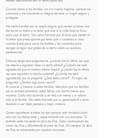
estaba descartando era un tesoro para otro.
Cuando vemos a las familias con sus nuevos hogares, siempre me
conmueve y me sorprende su alegría de tener un hogar seguro y
protegido.
Me siento humilde por la simple alegría que sienten al tomar una
ducha en un baño o no tener que salir a la calle bajo la lluvia
para usar el baño. Me siento honrado por el alivio que sienten al
no tener que preocuparme por tener que ir corriendo a casa
cuando llueve para sacar los baldes y las cacerolas para
recoger el agua que gotea de su techo sobre sus escasas
pertenencias.
Entonces tengo que preguntarme, ¿cuándo fue la última vez que
me detuve y agradecí tener un techo sólido? ¿Cuándo me sentí
agradecido por mi inodoro interior limpio? ¿Cuándo fue la última
vez que agradecí mi ducha caliente? ¿Cuándo me sentí
agradecido por la pregunta "¿Qué debo cenar?", En lugar de
preguntar "¿Tendré algo para cenar?"
Al conocer y conocer a estas familias, descubro que sus familias
son su primera prioridad, están felices con mucho menos que
nosotros. Cada año aprendo a ser feliz con menos y a valorar
más a mi familia. Me siento honrado por su generosidad y amor.
Aprendo a ser mejor persona y mejor cristiano.
Quiero agradecer a todos los que apoyan este ministerio cada
año con sus donaciones y especialmente con sus oraciones. Tú
también estás haciendo la obra de Dios. Estás construyendo las
casas de Dios y difundiendo el amor de Dios. Por siempre, la obra
de Dios es alimentada por nuestras oraciones.