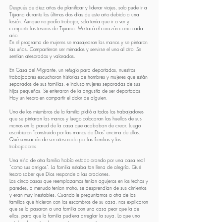
Después de diez años de planificar y liderar viajes, solo pude ir a
Tijuana durante los últimos dos días de este año debido a una
lesión. Aunque no podía trabajar, solo tenía que ir a ver y
compartir los tesoros de Tijuana. Me tocó el corazón como cada
año.
En el programa de mujeres se masajearon las manos y se pintaron
las uñas. Compartieron ser mimados y servirse el uno al otro. Se
sentían atesorados y valorados.
En Casa del Migrante, un refugio para deportados, nuestros
trabajadores escucharon historias de hombres y mujeres que están
separados de sus familias, e incluso mujeres separadas de sus
hijos pequeños. Se enteraron de la angustia de ser deportados.
Hay un tesoro en compartir el dolor de alguien.
Uno de los miembros de la familia pidió a todos los trabajadores
que se pintaran las manos y luego colocaran las huellas de sus
manos en la pared de la casa que acababan de crear. Luego
escribieron "construido por las manos de Dios" encima de ellos.
Qué sensación de ser atesorado por las familias y los
trabajadores.
Una niña de otra familia había estado orando por una casa real
“como sus amigos”. La familia estaba tan llena de alegría. Qué
tesoro saber que Dios responde a las oraciones.
Las cinco casas que reemplazamos tenían agujeros en los techos y
paredes, a menudo tenían moho, se desprendían de sus cimientos
y eran muy inestables. Cuando le preguntamos a otra de las
familias qué hicieron con los escombros de su casa, nos explicaron
que se la pasaron a una familia con una casa peor que la de
ellos, para que la familia pudiera arreglar la suya. Lo que uno