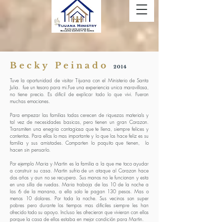
Becky Peinado
2014
Tuve la oportunidad de visitar Tijuana con el Ministerio de Santa
Julia.
fue un tesoro para mi.Fue una experiencia unica maravillosa,
no tiene precio. Es dificil de explicar todo lo que vivi. Fueron
muchas emociones.
Para empezar las familias todas cerecen de riquezas materials y
tal vez de necesidades basicas, pero tienen un gran Corazon.
Transmiten una enegria contagiosa que te llena, siempre felices y
contentos. Para ellos lo mas importante y lo que los hace feliz es su
familia y sus amistades. Comparten lo poquito que tienen,
lo
hacen sin pensarlo.
Por ejemplo Maria y Martin es la familia a la que me toco ayudar
a construir su casa. Martin sufrio de un ataque al Corazon hace
dos años y aun no se recupera. Sus manos no le funcionan y esta
en una silla de ruedas. Maria trabaja de las 10 de la noche a
las 6 de la manana, a ella solo le pagan 130 pesos. Mas o
menos 10 dolares. Por toda la noche. Sus vecinos son super
pobres pero durante los tiempos mas dificiles siempre les han
ofrecido todo su apoyo. Incluso les ofrecieron que vivieran con ellos
porque la casa de ellos estaba en mejor condición para Martin.